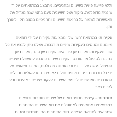
וללא פגיעה פיזית בשיניים ובחניכיים. מתבצע במרפאתינו על ידי
שיננית מדופלמת. ביקור אצל השיננית פעם בחצי שנה מגדיל את
האפשרות לשמור על בריאות השיניים והחניכיים במצב תקין לאורך
זמן.
עקירות-
במרפאת 'השן שלי' מבצועות עקירות על ידי רופאים
מיומנים ומנוסים בעקירות שיניים מורכבות. אצלנו ניתן לבצע את כל
סודי העקירות: עקירת שן כירורגית, עקירת שן בינה, עקרית שן
כהכנה לטיפול אורטודנטי ועקירת שיניים כהכנה להשתלת שיניים.
הטיפול נעשה על ידי כירורג מומחה פה ולסת, המוכר ומאושר על
ידי כל חברות הביטוח וקופת חולים לאומית. הטכלוגוליות והכלים
המודרנים מאפשרים לרופאי השיניים לעקור שיניים במהירות ובלי
לגרום כאב.
תותבות –
קיימים מספר סוגים של שיניים תותבות ורופאים
במרפאתינו מתאימים למטופלים את סוג השיניים התותבות
שמביאים לתוצאה הרצויה. סוגי התותבות הם: תותבות זמניות