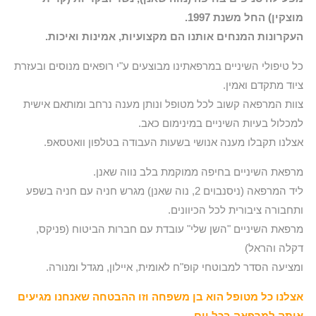
מוצקין) החל משנת 1997.
העקרונות המנחים אותנו הם מקצועיות, אמינות ואיכות.
כל טיפולי השיניים במרפאתינו מבוצעים ע"י רופאים מנוסים ובעזרת
ציוד מתקדם ואמין.
צוות המרפאה קשוב לכל מטופל ונותן מענה נרחב ומותאם אישית
למכלול בעיות השיניים במינימום כאב.
אצלנו תקבלו מענה אנושי בשעות העבודה בטלפון וואטסאפ.
מרפאת השיניים בחיפה ממוקמת בלב נווה שאנן.
ליד המרפאה (ניסנבוים 2, נוה שאנן) מגרש חניה עם חניה בשפע
ותחבורה ציבורית לכל הכיוונים.
מרפאת השיניים "השן שלי" עובדת עם חברות הביטוח (פניקס,
דקלה והראל)
ומציעה הסדר למבוטחי קופ"ח לאומית, איילון, מגדל ומנורה.
אצלנו כל מטופל הוא בן משפחה וזו ההבטחה שאנחנו מגיעים
איתה למרפאה בכל יום