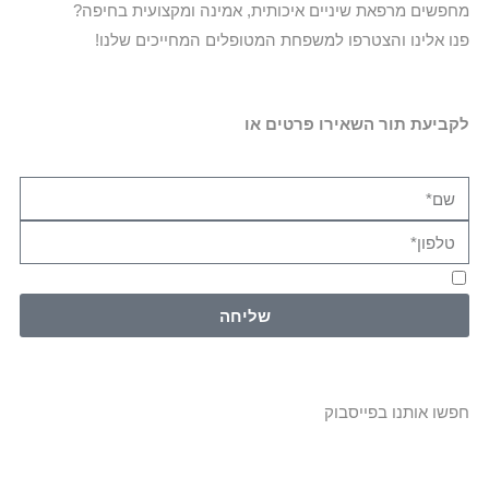
מחפשים מרפאת שיניים איכותית, אמינה ומקצועית בחיפה?
פנו אלינו והצטרפו למשפחת המטופלים המחייכים שלנו!
לקביעת תור השאירו פרטים
או
דברו איתנו ב
054-3083666
אני מאשר/ת את
מדיניות הפרטיות
ואת
תנאי השימוש
באתר
שליחה
חפשו אותנו בפייסבוק