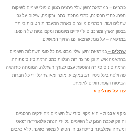
כתרים –
במרפאת 'השן שלי' ניתנים מגוון טיפולי שיניים לשיקום
הפה: כתרי חרסינה, כתרי מתכת, כתרי זרקוניה, שיקום על גבי
שתלים ועוד. הכתרים מיוצרים באחת המעבדות הטובות ביותר
בצפון הארץ ומורכבים ע"י ידיים מיומנות ומקצועניות של רופאנו
במרפאה – על מנת שתצאו עם החיוך המושלם.
שתלים –
במרפאת 'השן שלי' מבוצעים כל סוגי השתלות השיניים
בהתאמה אישית וכן פרוצדורות הנלוות כמו: הרמת סינוס פתוחה,
הרמת סינוס סגורה והוספת עצם לצורך השתלה, המומחה כירורגיה
פה ולסת בעל ניסיון רב במקצוע, מוכר ומאושר על ידי כל חברות
הביטוח וקופת חולים לאומית.
עוד על שתלים >
ניקוי אבנית –
הוא ניקוי יסודי של השיניים מחיידקים הרסניים
וחיזוק שכבת המגן של השיניים על ידי הנחת פלואריד/דורפאט
ומשחה שמלבינה בריכוז גבוה. הטיפול נמשך כשעה, ללא כאבים