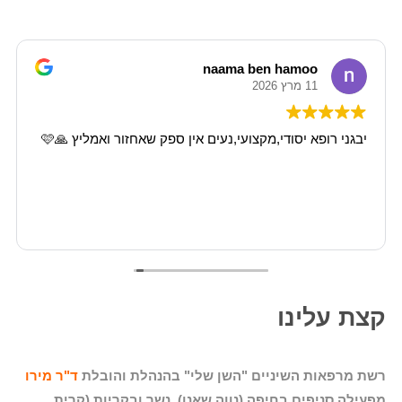
naama ben hamoo
11 מרץ 2026
יבגני רופא יסודי,מקצועי,נעים אין ספק שאחזור ואמליץ 🙏🩷
קצת עלינו
רשת מרפאות השיניים "השן שלי" בהנהלת והובלת
ד"ר מירו
מפעילה סניפים בחיפה (נווה שאנן), נשר ובקריות (קרית